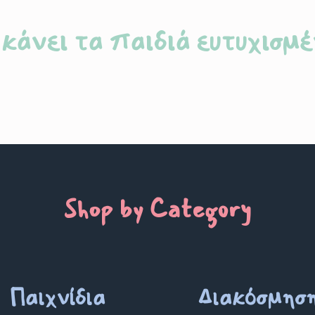
Back to school
Back to school
ergstein Χειροποίητες
δικές γαλότσες από 100%
Penny Scallan Aδιάβροχο
σικό καουτσούκ Yellow
Salad Size 6
€
35.00
€
59.90
 κάνει τα παιδιά ευτυχισμέ