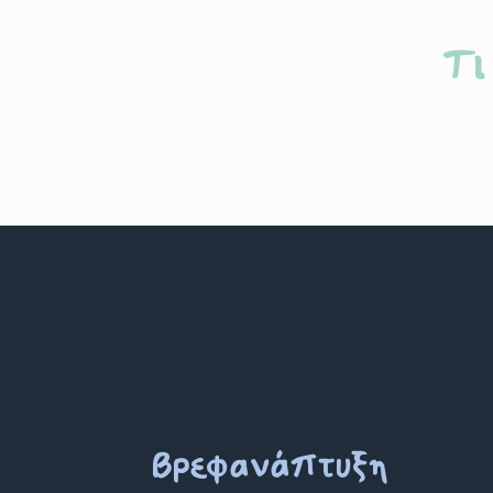
Sale!
unisex
B
BabyFace Φορμάκι μακρυμάνικο
παι
βαμβακερό
φυ
€
26.95
€
13.50
Τι