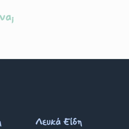
Back to school
Fresk Θερμός με διπλό τοίχωμα
από ανοξείδωτο ατσάλι και
 Pear
ενσωματωμένο καλαμάκι 350ml
Hedgehog
€
25.95
να;