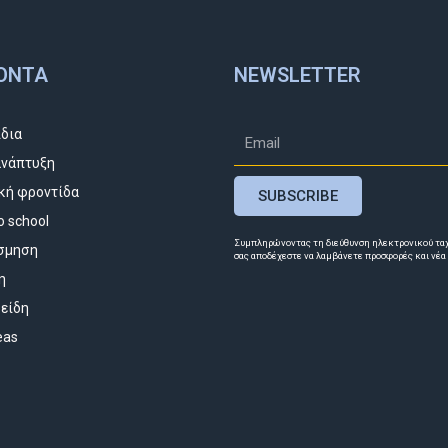
ΌΝΤΑ
NEWSLETTER
ίδια
νάπτυξη
κή φροντίδα
SUBSCRIBE
o school
Συμπληρώνοντας τη διεύθυνση ηλεκτρονικού τα
σμηση
σας αποδέχεστε να λαμβάνετε προσφορές και νέα
η
 είδη
deas