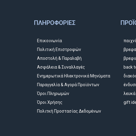
ΠΛΗΡΟΦΟΡΊΕΣ
ΠΡΟΪ
Επικοινωνία
παιχν
Πολιτική Επιστροφών
βρεφα
Αποστολή & Παραλαβή
βρεφι
Ασφάλεια & Συναλλαγές
back t
Ενημερωτικά Ηλεκτρονικά Μηνύματα
διακό
Παραγγελία & Αγορά Προϊόντων
ένδυσ
Όροι Πληρωμών
λευκά
Όροι Χρήσης
gift i
Πολιτκή Προστασίας Δεδομένων