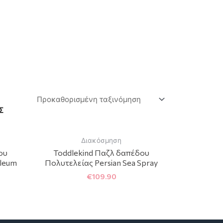
Σ
Διακόσμηση
ου
Toddlekind Παζλ δαπέδου
oleum
Πολυτελείας Persian Sea Spray
€
109.90