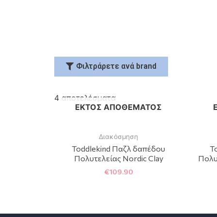
Φιλτράρετε ανά brand
4 αποτελέσματα
ΕΚΤΌΣ ΑΠΟΘΈΜΑΤΟΣ
Διακόσμηση
Toddlekind Παζλ δαπέδου
T
Πολυτελείας Nordic Clay
Πολυ
€
109.90