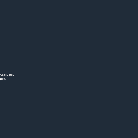
χυδρομείου
 μας.