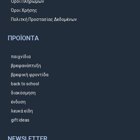
Όροι Πληρωμών
Όροι Χρήσης
Πολιτκή Προστασίας Δεδομένων
ΠΡΟΪΌΝΤΑ
παιχνίδια
βρεφανάπτυξη
βρεφική φροντίδα
back to school
διακόσμηση
ένδυση
λευκά είδη
gift ideas
NEWSLETTER