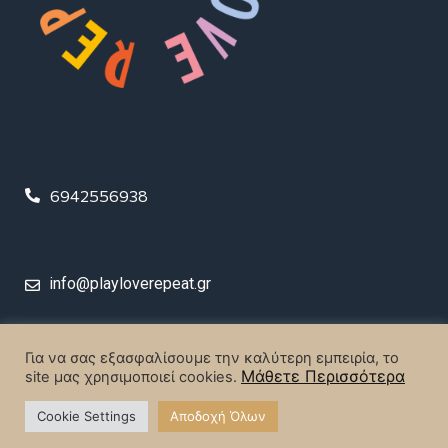
6942556938
info@playloverepeat.gr
© 2023 Play Love Repeat. All rights reserved.
Για να σας εξασφαλίσουμε την καλύτερη εμπειρία, το
Μάθετε Περισσότερα
site μας χρησιμοποιεί cookies.
Designed & Created by
MrBrainiac Creative Studios
.
Cookie Settings
Αποδοχή Όλων