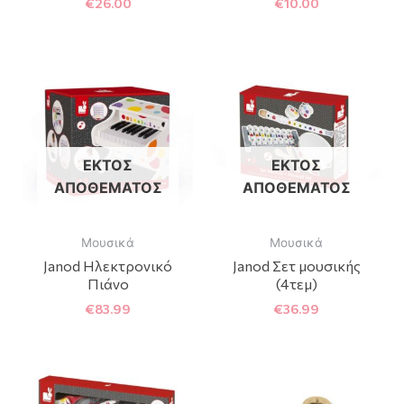
€
26.00
€
10.00
ΕΚΤΌΣ
ΕΚΤΌΣ
ΑΠΟΘΈΜΑΤΟΣ
ΑΠΟΘΈΜΑΤΟΣ
Μουσικά
Μουσικά
Janod Hλεκτρονικό
Janod Σετ μουσικής
Πιάνο
(4τεμ)
€
83.99
€
36.99