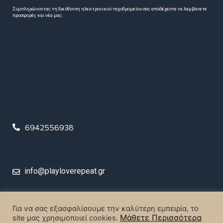
Συμπληρώνοντας τη διεύθυνση ηλεκτρονικού ταχυδρομείου σας αποδέχεστε να λαμβάνετε
προσφορές και νέα μας.
6942556938
info@playloverepeat.gr
© 2023 Play Love Repeat. All rights reserved.
Για να σας εξασφαλίσουμε την καλύτερη εμπειρία, το
Μάθετε Περισσότερα
site μας χρησιμοποιεί cookies.
Designed & Created by
MrBrainiac Creative Studios
.