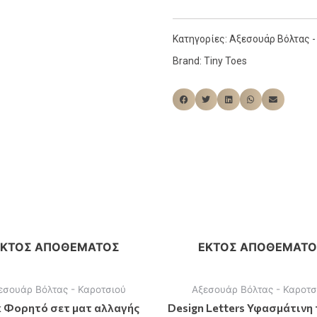
Κατηγορίες:
Αξεσουάρ Βόλτας -
Brand:
Tiny Toes
ΕΚΤΌΣ ΑΠΟΘΈΜΑΤΟΣ
ΕΚΤΌΣ ΑΠΟΘΈΜΑΤΟ
εσουάρ Βόλτας - Καροτσιού
Αξεσουάρ Βόλτας - Καροτσ
k Φορητό σετ ματ αλλαγής
Design Letters Υφασμάτινη