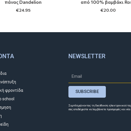
πάνας Dandelion
από 100% βαμβάκι Ro
€
24.95
€
20.00
ΌΝΤΑ
NEWSLETTER
ίδια
νάπτυξη
κή φροντίδα
SUBSCRIBE
o school
Συμπληρώνοντας τη διεύθυνση ηλεκτρονικού τα
σμηση
σας αποδέχεστε να λαμβάνετε προσφορές και νέα
η
 είδη