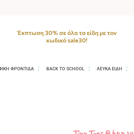
Έκπτωση 30% σε όλα τα είδη με τον
κωδικό sale30!
ΦΙΚΉ ΦΡΟΝΤΊΔΑ
BACK TO SCHOOL
ΛΕΥΚΆ ΕΊΔΗ
Tiny Toes Θήκη γ