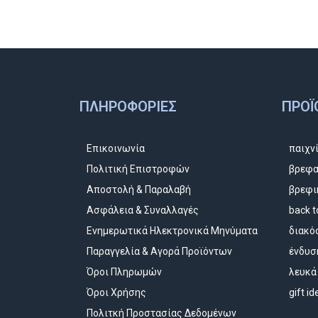
ΠΛΗΡΟΦΟΡΊΕΣ
ΠΡΟΪ
Επικοινωνία
παιχν
Πολιτική Επιστροφών
βρεφα
Αποστολή & Παραλαβή
βρεφι
Ασφάλεια & Συναλλαγές
back t
Ενημερωτικά Ηλεκτρονικά Μηνύματα
διακό
Παραγγελία & Αγορά Προϊόντων
ένδυσ
Όροι Πληρωμών
λευκά
Όροι Χρήσης
gift i
Πολιτκή Προστασίας Δεδομένων