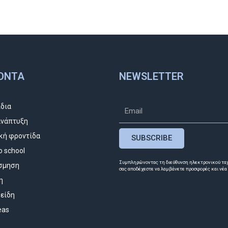
ΌΝΤΑ
NEWSLETTER
ίδια
νάπτυξη
κή φροντίδα
SUBSCRIBE
o school
Συμπληρώνοντας τη διεύθυνση ηλεκτρονικού τα
σμηση
σας αποδέχεστε να λαμβάνετε προσφορές και νέα
η
 είδη
deas