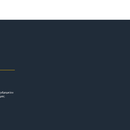
χυδρομείου
 μας.