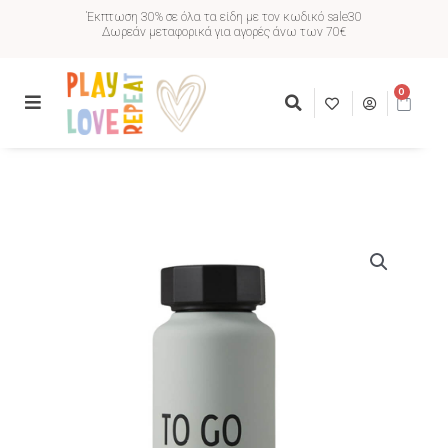
Έκπτωση 30% σε όλα τα είδη με τον κωδικό sale30
Δωρεάν μεταφορικά για αγορές άνω των 70€
0