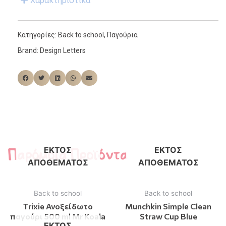
Χαρακτηριστικά
Κατηγορίες:
Back to school
,
Παγούρια
Brand:
Design Letters
Παρόμοια Προϊόντα
ΕΚΤΌΣ
ΕΚΤΌΣ
ΑΠΟΘΈΜΑΤΟΣ
ΑΠΟΘΈΜΑΤΟΣ
Back to school
Back to school
Trixie Ανοξείδωτο
Munchkin Simple Clean
παγούρι 500 ml Mr Koala
Straw Cup Blue
ΕΚΤΌΣ