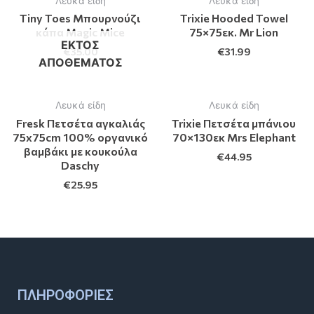
Λευκά είδη
Λευκά είδη
Tiny Toes Μπουρνούζι
Trixie Hooded Towel
κάπα Magic Mice
75×75εκ. Mr Lion
ΕΚΤΌΣ
€
35.00
€
31.99
ΑΠΟΘΈΜΑΤΟΣ
Λευκά είδη
Λευκά είδη
Fresk Πετσέτα αγκαλιάς
Trixie Πετσέτα μπάνιου
75x75cm 100% οργανικό
70×130εκ Mrs Elephant
βαμβάκι με κουκούλα
€
44.95
Daschy
€
25.95
ΠΛΗΡΟΦΟΡΊΕΣ