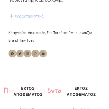
προϊόντα της ίδιας συλλογής.
Χαρακτηριστικά
Κατηγορίες:
Λευκά είδη
,
Σετ Πετσέτες / Μπουρνούζια
Brand:
Tiny Toes
Παρόμοια Προϊόντα
ΕΚΤΌΣ
ΕΚΤΌΣ
ΑΠΟΘΈΜΑΤΟΣ
ΑΠΟΘΈΜΑΤΟΣ