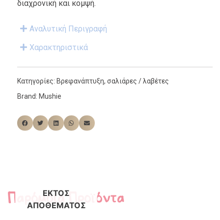
διαχρονική και κομψή.
Αναλυτική Περιγραφή
Χαρακτηριστικά
Κατηγορίες:
Βρεφανάπτυξη
,
σαλιάρες / λαβέτες
Brand:
Mushie
Παρόμοια Προϊόντα
ΕΚΤΌΣ
ΑΠΟΘΈΜΑΤΟΣ