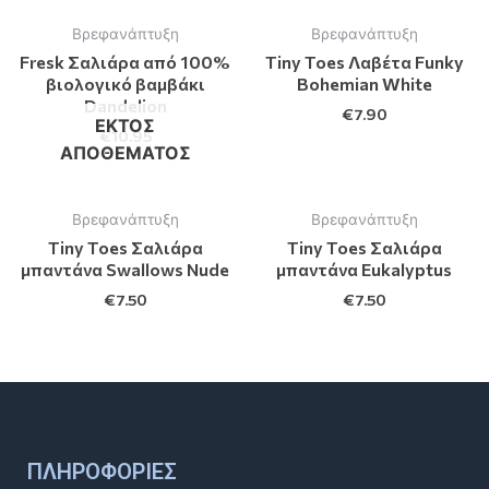
Βρεφανάπτυξη
Βρεφανάπτυξη
Fresk Σαλιάρα από 100%
Tiny Toes Λαβέτα Funky
βιολογικό βαμβάκι
Bohemian White
Dandelion
€
7.90
ΕΚΤΌΣ
€
10.95
ΑΠΟΘΈΜΑΤΟΣ
Βρεφανάπτυξη
Βρεφανάπτυξη
Tiny Toes Σαλιάρα
Tiny Toes Σαλιάρα
μπαντάνα Swallows Nude
μπαντάνα Eukalyptus
€
7.50
€
7.50
ΠΛΗΡΟΦΟΡΊΕΣ