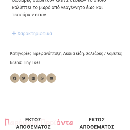
σαλιάρες διαθέτουν κλίπ 2 θέσεων το οποίο
καλύπτει το μωρό από νεογέννητο έως και
τεσσάρων ετών.
Χαρακτηριστικά
Κατηγορίες:
Βρεφανάπτυξη
,
Λευκά είδη
,
σαλιάρες / λαβέτες
Brand:
Tiny Toes
Παρόμοια Προϊόντα
ΕΚΤΌΣ
ΕΚΤΌΣ
ΑΠΟΘΈΜΑΤΟΣ
ΑΠΟΘΈΜΑΤΟΣ