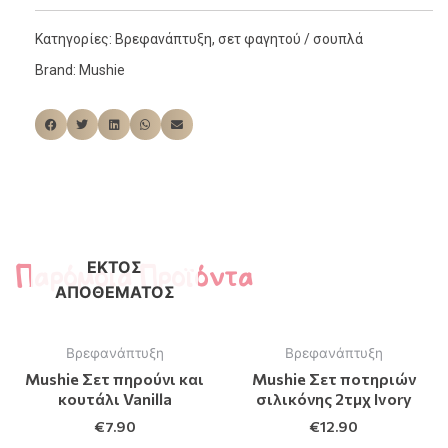
Κατηγορίες:
Βρεφανάπτυξη
,
σετ φαγητού / σουπλά
Brand:
Mushie
Παρόμοια Προϊόντα
ΕΚΤΌΣ
ΑΠΟΘΈΜΑΤΟΣ
Βρεφανάπτυξη
Βρεφανάπτυξη
Mushie Σετ πηρούνι και
Mushie Σετ ποτηριών
κουτάλι Vanilla
σιλικόνης 2τμχ Ivory
€
7.90
€
12.90