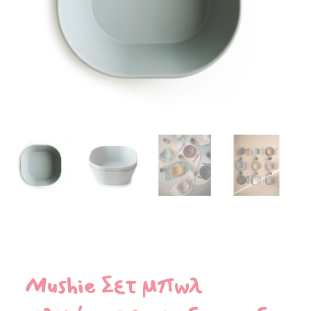
Mushie Σετ μπωλ