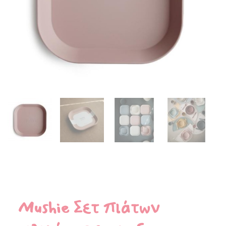
Mushie Σετ πιάτων