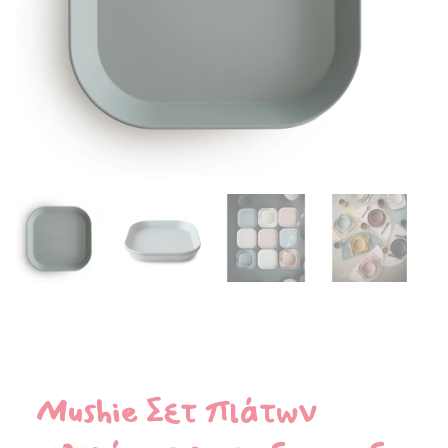
Mushie Σετ πιάτων