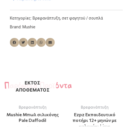
Κατηγορίες:
Βρεφανάπτυξη
,
σετ φαγητού / σουπλά
Brand:
Mushie
Παρόμοια Προϊόντα
ΕΚΤΌΣ
ΑΠΟΘΈΜΑΤΟΣ
Βρεφανάπτυξη
Βρεφανάπτυξη
Mushie Μπωλ σιλικόνης
Ezpz Eκπαιδευτικό
Pale Daffodil
ποτήρι 12+ μηνών με
καλαμάκι Lime