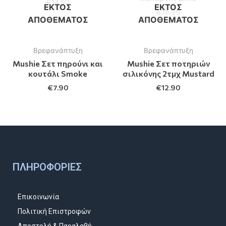
€
14.50
ΕΚΤΌΣ
ΕΚΤΌΣ
€
18.90
ΑΠΟΘΈΜΑΤΟΣ
ΑΠΟΘΈΜΑΤΟΣ
Βρεφανάπτυξη
Βρεφανάπτυξη
Mushie Σετ πηρούνι και
Mushie Σετ ποτηριών
κουτάλι Smoke
σιλικόνης 2τμχ Mustard
€
7.90
€
12.90
ΠΛΗΡΟΦΟΡΊΕΣ
Επικοινωνία
Πολιτική Επιστροφών
Αποστολή & Παραλαβή