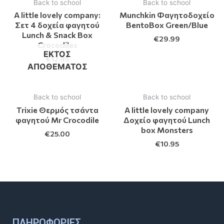
Back to school
Back to school
A little lovely company:
Munchkin Φαγητοδοχείο
Σετ 4 δοχεία φαγητού
BentoBox Green/Blue
Lunch & Snack Box
€
29.99
Crocodiles
ΕΚΤΌΣ
€
12.95
ΑΠΟΘΈΜΑΤΟΣ
Back to school
Back to school
Trixie Θερμός τσάντα
A little lovely company
φαγητού Mr Crocodile
Δοχείο φαγητού Lunch
box Monsters
€
25.00
€
10.95
ΠΛΗΡΟΦΟΡΊΕΣ