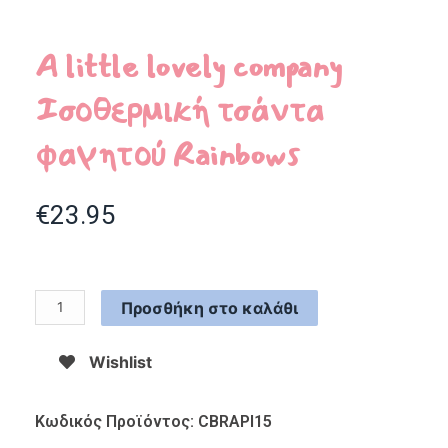
A little lovely company
Ισοθερμική τσάντα
φαγητού Rainbows
€
23.95
Προσθήκη στο καλάθι
Wishlist
Κωδικός Προϊόντος: CBRAPI15