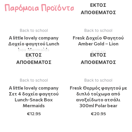
Παρόμοια Προϊόντα
ΕΚΤΌΣ
ΑΠΟΘΈΜΑΤΟΣ
Back to school
Back to school
A little lovely company
Fresk Δοχείο Φαγητού
Δοχείο φαγητού Lunch
Amber Gold – Lion
box Mermaids
€
28.50
ΕΚΤΌΣ
ΕΚΤΌΣ
€
10.95
ΑΠΟΘΈΜΑΤΟΣ
ΑΠΟΘΈΜΑΤΟΣ
Back to school
Back to school
A little lovely company
Fresk Θερμός φαγητού με
Σετ 4 δοχεία φαγητού
διπλό τοίχωμα από
Lunch-Snack Box
ανοξείδωτο ατσάλι
Mermaids
300ml Polar bear
€
12.95
€
20.95