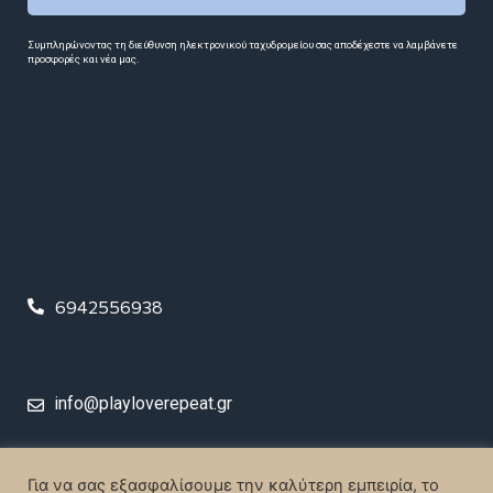
Συμπληρώνοντας τη διεύθυνση ηλεκτρονικού ταχυδρομείου σας αποδέχεστε να λαμβάνετε
προσφορές και νέα μας.
6942556938
info@playloverepeat.gr
© 2023 Play Love Repeat. All rights reserved.
Για να σας εξασφαλίσουμε την καλύτερη εμπειρία, το