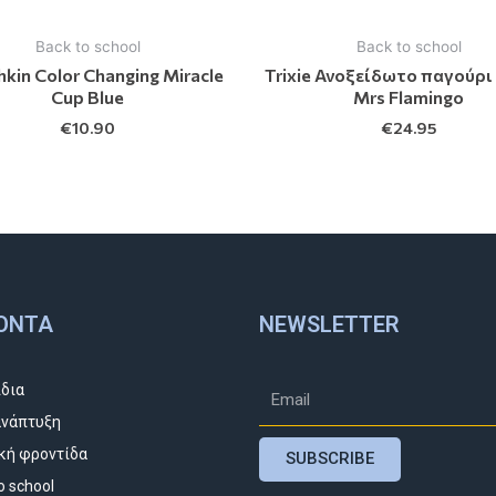
Back to school
Back to school
kin Color Changing Miracle
Trixie Ανοξείδωτο παγούρι
Cup Blue
Mrs Flamingo
€
10.90
€
24.95
ΌΝΤΑ
NEWSLETTER
ίδια
νάπτυξη
κή φροντίδα
SUBSCRIBE
o school