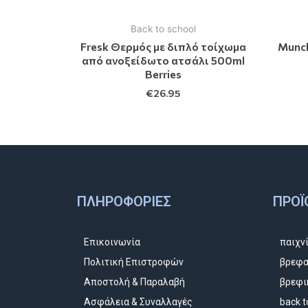
Back to school
Fresk Θερμός με διπλό τοίχωμα
Munch
από ανοξείδωτο ατσάλι 500ml
Berries
€
26.95
ΠΛΗΡΟΦΟΡΊΕΣ
ΠΡΟΪ
Επικοινωνία
παιχν
Πολιτική Επιστροφών
βρεφα
Αποστολή & Παραλαβή
βρεφι
Ασφάλεια & Συναλλαγές
back t