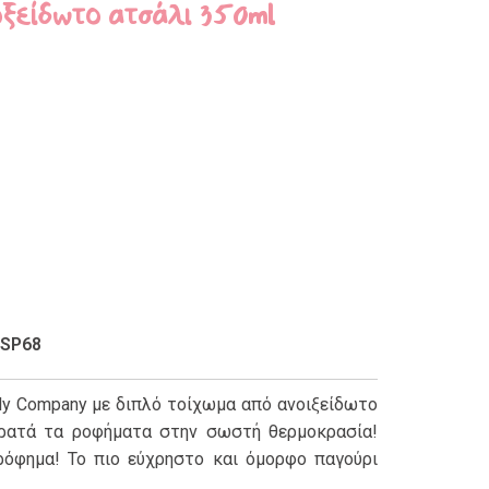
ξείδωτο ατσάλι 350ml
SSP68
vely Company με διπλό τοίχωμα από ανοιξείδωτο
κρατά τα ροφήματα στην σωστή θερμοκρασία!
 ρόφημα! Το πιο εύχρηστο και όμορφο παγούρι