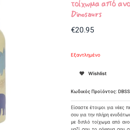
τοίχωμα από ανο
Dinosaurs
€
20.95
Εξαντλημένο
Wishlist
Κωδικός Προϊόντος: DBSS
Είσαστε έτοιμοι για νέες π
σου για την πλήρη ενυδάτωσ
με διπλό τοίχωμα από ανο
μαζί σου το ρόφημα σου σ