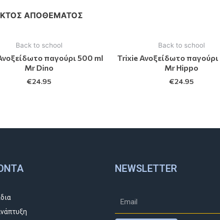
ΕΚΤΌΣ ΑΠΟΘΈΜΑΤΟΣ
Back to school
Back to school
 Ανοξείδωτο παγούρι 500 ml
Trixie Ανοξείδωτο παγούρι
Mr Dino
Mr Hippo
€
24.95
€
24.95
ΌΝΤΑ
NEWSLETTER
ίδια
νάπτυξη