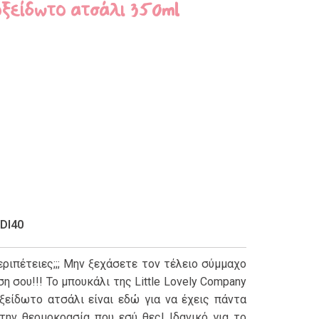
ξείδωτο ατσάλι 350ml
DI40
εριπέτειες;;; Μην ξεχάσετε τον τέλειο σύμμαχο
η σου!!! Το μπουκάλι της Little Lovely Company
ξείδωτο ατσάλι είναι εδώ για να έχεις πάντα
την θερμοκρασία που εσύ θες! Ιδανικό για το