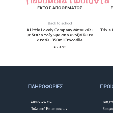
Παρόμοια Προϊόντα
ΕΚΤΌΣ ΑΠΟΘΈΜΑΤΟΣ
Back to school
A Little Lovely Company Μπουκάλι
Trixie
με διπλό τοίχωμα από ανοξείδωτο
ατσάλι 350ml Crocodile
€
20.95
ΠΛΗΡΟΦΟΡΊΕΣ
ΠΡΟΪ
Επικοινωνία
παιχν
Πολιτική Επιστροφών
βρεφα