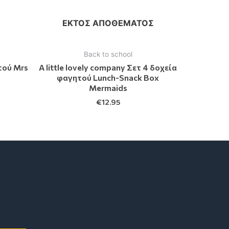
ΕΚΤΌΣ ΑΠΟΘΈΜΑΤΟΣ
Back to school
τού Mrs
A little lovely company Σετ 4 δοχεία
φαγητού Lunch-Snack Box
Mermaids
€
12.95