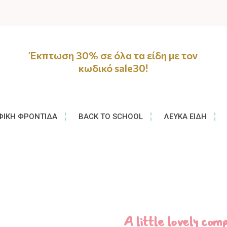
Έκπτωση 30% σε όλα τα είδη με τον
κωδικό sale30!
ΦΙΚΉ ΦΡΟΝΤΊΔΑ
BACK TO SCHOOL
ΛΕΥΚΆ ΕΊΔΗ
A little lovely co