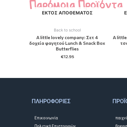
Παρόμοια Προϊόντα
ΕΚΤΌΣ ΑΠΟΘΈΜΑΤΟΣ
Back to school
A little lovely company: Σετ 4
A litt
δοχεία φαγητού Lunch & Snack Box
τσ
Butterflies
€
12.95
ΠΛΗΡΟΦΟΡΊΕΣ
ΠΡΟΪ
Επικοινωνία
παιχν
Πολιτική Επιστροφών
βρεφα