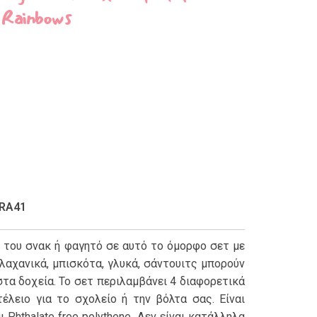
 Rainbows
ERA41
 του σνακ ή φαγητό σε αυτό το όμορφο σετ με
 λαχανικά, μπισκότα, γλυκά, σάντουιτς μπορούν
τα δοχεία. Το σετ περιλαμβάνει 4 διαφορετικά
τέλειο για το σχολείο ή την βόλτα σας. Είναι
Phthalate free polythene. Δεν είναι κατάλληλα