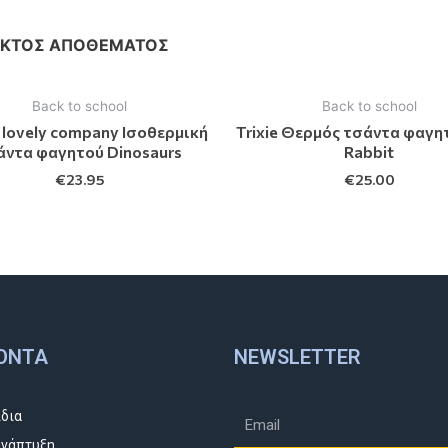
ΕΚΤΌΣ ΑΠΟΘΈΜΑΤΟΣ
Back to school
Back to school
le lovely company Ισοθερμική
Trixie Θερμός τσάντα φαγη
άντα φαγητού Dinosaurs
Rabbit
€
23.95
€
25.00
ΌΝΤΑ
NEWSLETTER
ίδια
νάπτυξη