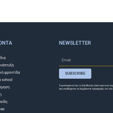
ΌΝΤΑ
NEWSLETTER
ίδια
νάπτυξη
κή φροντίδα
SUBSCRIBE
o school
Συμπληρώνοντας τη διεύθυνση ηλεκτρονικού τα
σμηση
σας αποδέχεστε να λαμβάνετε προσφορές και νέα
η
 είδη
deas