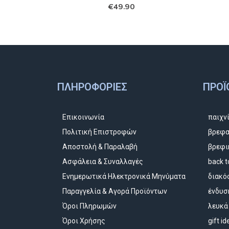
€
49.90
ΠΛΗΡΟΦΟΡΊΕΣ
ΠΡΟΪ
Επικοινωνία
παιχν
Πολιτική Επιστροφών
βρεφα
Αποστολή & Παραλαβή
βρεφι
Ασφάλεια & Συναλλαγές
back t
Ενημερωτικά Ηλεκτρονικά Μηνύματα
διακό
Παραγγελία & Αγορά Προϊόντων
ένδυσ
Όροι Πληρωμών
λευκά
Όροι Χρήσης
gift i