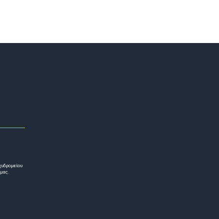
χυδρομείου
 μας.