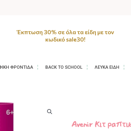
Έκπτωση 30% σε όλα τα είδη με τον
κωδικό sale30!
ΦΙΚΉ ΦΡΟΝΤΊΔΑ
BACK TO SCHOOL
ΛΕΥΚΆ ΕΊΔΗ
Avenir Κιτ ραπτ