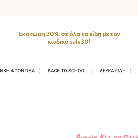
Έκπτωση 30% σε όλα τα είδη με τον
κωδικό sale30!
ΦΙΚΉ ΦΡΟΝΤΊΔΑ
BACK TO SCHOOL
ΛΕΥΚΆ ΕΊΔΗ
Avenir Κιτ ραπτ