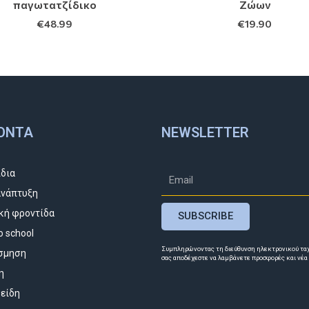
παγωτατζίδικο
Ζώων
€
48.99
€
19.90
ΌΝΤΑ
NEWSLETTER
ίδια
νάπτυξη
κή φροντίδα
SUBSCRIBE
o school
Συμπληρώνοντας τη διεύθυνση ηλεκτρονικού τα
σμηση
σας αποδέχεστε να λαμβάνετε προσφορές και νέα
η
 είδη