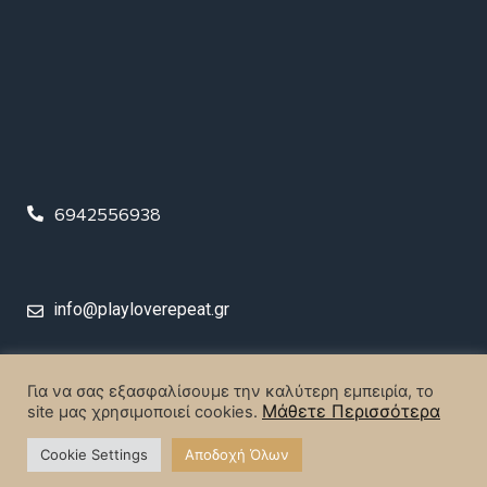
6942556938
info@playloverepeat.gr
© 2023 Play Love Repeat. All rights reserved.
Για να σας εξασφαλίσουμε την καλύτερη εμπειρία, το
Μάθετε Περισσότερα
site μας χρησιμοποιεί cookies.
Designed & Created by
MrBrainiac Creative Studios
.
Cookie Settings
Αποδοχή Όλων