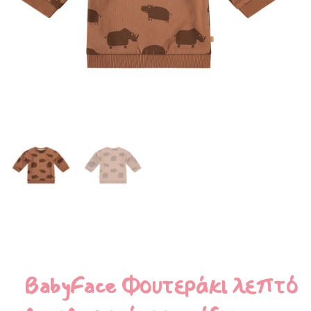
BabyFace Φουτεράκι λεπτό