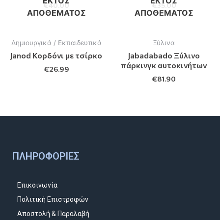
ΕΚΤΌΣ
ΕΚΤΌΣ
€
40.00
€
35.00
ΑΠΟΘΈΜΑΤΟΣ
ΑΠΟΘΈΜΑΤΟΣ
Δημιουργικά / Εκπαιδευτικά
Ξύλινα
Janod Κορδόνι με τσίρκο
Jabadabado Ξύλινο
πάρκινγκ αυτοκινήτων
€
26.99
€
81.90
ΠΛΗΡΟΦΟΡΊΕΣ
Επικοινωνία
Πολιτική Επιστροφών
Αποστολή & Παραλαβή