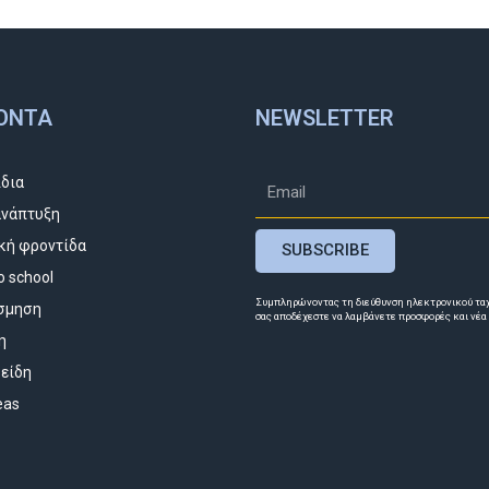
ΌΝΤΑ
NEWSLETTER
ίδια
νάπτυξη
κή φροντίδα
SUBSCRIBE
o school
Συμπληρώνοντας τη διεύθυνση ηλεκτρονικού τα
σμηση
σας αποδέχεστε να λαμβάνετε προσφορές και νέα
η
 είδη
deas