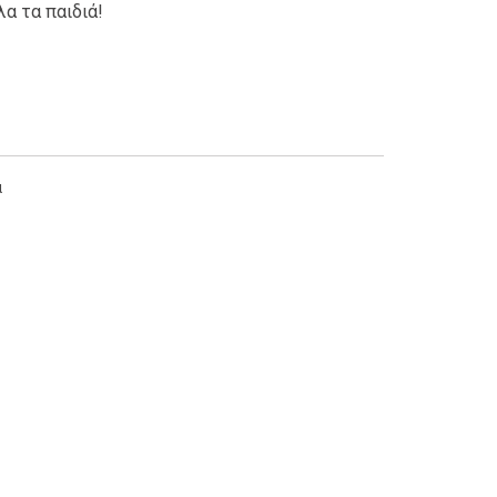
λα τα παιδιά!
α