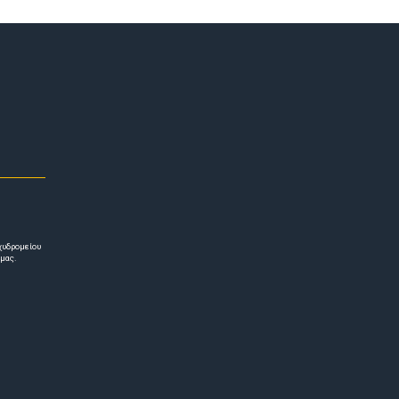
χυδρομείου
 μας.