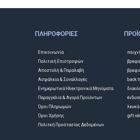
ΠΛΗΡΟΦΟΡΊΕΣ
ΠΡΟΪ
Επικοινωνία
παιχν
Πολιτική Επιστροφών
βρεφα
Αποστολή & Παραλαβή
βρεφι
Ασφάλεια & Συναλλαγές
back t
Ενημερωτικά Ηλεκτρονικά Μηνύματα
διακό
Παραγγελία & Αγορά Προϊόντων
ένδυσ
Όροι Πληρωμών
λευκά
Όροι Χρήσης
gift i
Πολιτκή Προστασίας Δεδομένων