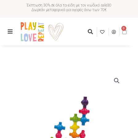
Έκπτωση 30% σε όλα τα είδη με τον κωδικό sale30
Δωρεάν μεταφορικά για αγορές άνω των 70€
0