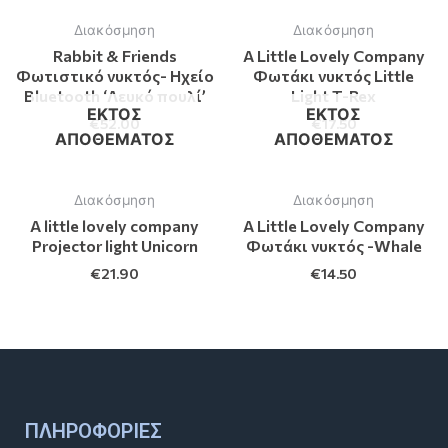
Διακόσμηση
Διακόσμηση
Rabbit & Friends
A Little Lovely Company
Φωτιστικό νυκτός- Ηχείο
Φωτάκι νυκτός Little
Bluetooth ‘Λευκό πουλί’
Light T-Rex
ΕΚΤΌΣ
ΕΚΤΌΣ
€
52.00
€
17.50
ΑΠΟΘΈΜΑΤΟΣ
ΑΠΟΘΈΜΑΤΟΣ
Διακόσμηση
Διακόσμηση
A little lovely company
A Little Lovely Company
Projector light Unicorn
Φωτάκι νυκτός -Whale
€
21.90
€
14.50
ΠΛΗΡΟΦΟΡΊΕΣ