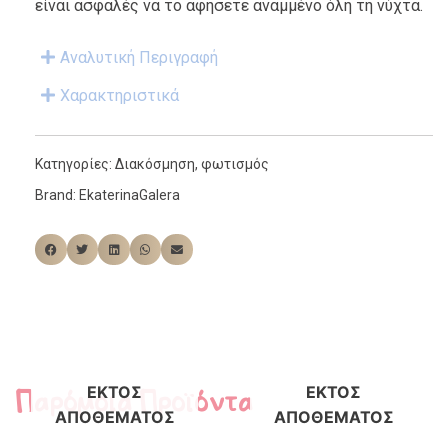
είναι ασφαλές να το αφήσετε αναμμένο όλη τη νύχτα.
Αναλυτική Περιγραφή
Χαρακτηριστικά
Κατηγορίες:
Διακόσμηση
,
φωτισμός
Brand:
EkaterinaGalera
Παρόμοια Προϊόντα
ΕΚΤΌΣ
ΕΚΤΌΣ
ΑΠΟΘΈΜΑΤΟΣ
ΑΠΟΘΈΜΑΤΟΣ