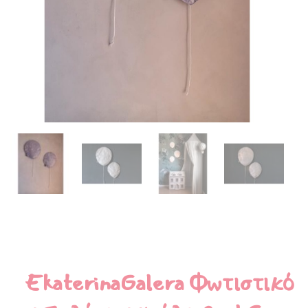
EkaterinaGalera Φωτιστικό