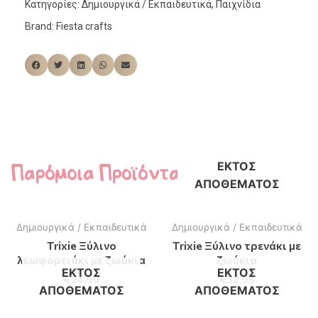
Κατηγορίες:
Δημιουργικά / Εκπαιδευτικά
,
Παιχνίδια
Brand:
Fiesta crafts
Παρόμοια Προϊόντα
ΕΚΤΌΣ
ΑΠΟΘΈΜΑΤΟΣ
Δημιουργικά / Εκπαιδευτικά
Δημιουργικά / Εκπαιδευτικά
Trixie Ξύλινο
Trixie Ξύλινο τρενάκι με
λεωφορειάκι με ζωάκια
ζωάκια
ΕΚΤΌΣ
ΕΚΤΌΣ
€
24.99
€
32.95
ΑΠΟΘΈΜΑΤΟΣ
ΑΠΟΘΈΜΑΤΟΣ