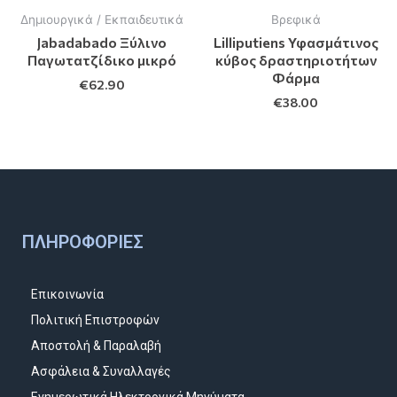
Δημιουργικά / Εκπαιδευτικά
Βρεφικά
Jabadabado Ξύλινο
Lilliputiens Υφασμάτινος
Παγωτατζίδικο μικρό
κύβος δραστηριοτήτων
Φάρμα
€
62.90
€
38.00
ΠΛΗΡΟΦΟΡΊΕΣ
Επικοινωνία
Πολιτική Επιστροφών
Αποστολή & Παραλαβή
Ασφάλεια & Συναλλαγές
Ενημερωτικά Ηλεκτρονικά Μηνύματα