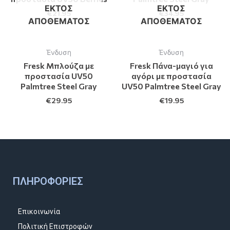
ΕΚΤΌΣ
ΕΚΤΌΣ
€
21.95
€
34.95
ΑΠΟΘΈΜΑΤΟΣ
ΑΠΟΘΈΜΑΤΟΣ
Ένδυση
Ένδυση
Fresk Μπλούζα με
Fresk Πάνα-μαγιό για
προστασία UV50
αγόρι με προστασία
Palmtree Steel Gray
UV50 Palmtree Steel Gray
€
29.95
€
19.95
ΠΛΗΡΟΦΟΡΊΕΣ
Επικοινωνία
Πολιτική Επιστροφών