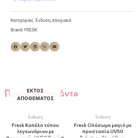
Κατηγορίες:
Ένδυση
,
εποχιακά
Brand:
FRESK
Παρόμοια Προϊόντα
ΕΚΤΌΣ
ΑΠΟΘΈΜΑΤΟΣ
Ένδυση
Ένδυση
Fresk Καπέλο τύπου
Fresk Ολόσωμο μαγιό με
λεγεωνάριου με
προστασία UV50
προστασία UV50 Berries
Palmtree Steel Gray