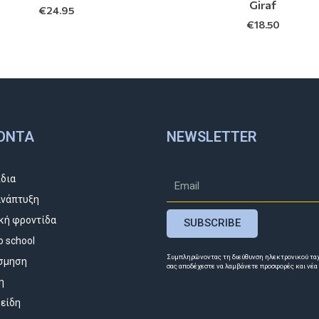
Giraf
€
24.95
€
18.50
ΌΝΤΑ
NEWSLETTER
ίδια
νάπτυξη
κή φροντίδα
SUBSCRIBE
o school
Συμπληρώνοντας τη διεύθυνση ηλεκτρονικού τα
σμηση
σας αποδέχεστε να λαμβάνετε προσφορές και νέα
η
 είδη