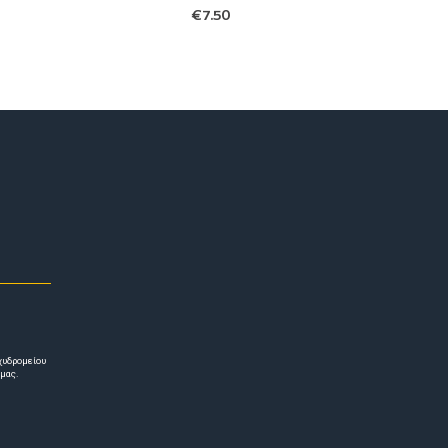
€
7.50
χυδρομείου
 μας.