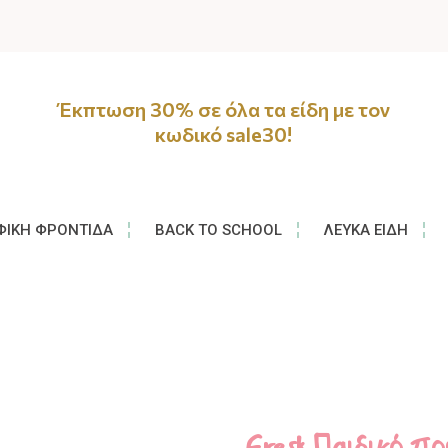
Έκπτωση 30% σε όλα τα είδη με τον
κωδικό sale30!
ΦΙΚΉ ΦΡΟΝΤΊΔΑ
BACK TO SCHOOL
ΛΕΥΚΆ ΕΊΔΗ
Fresk Παιδικό πο