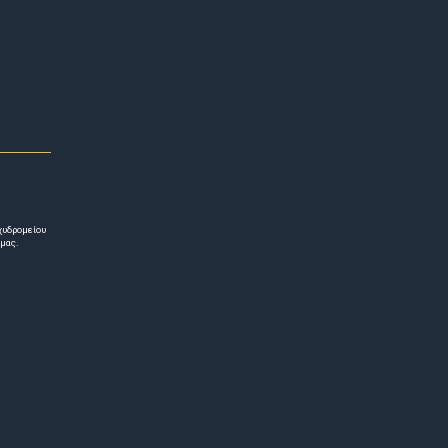
χυδρομείου
 μας.