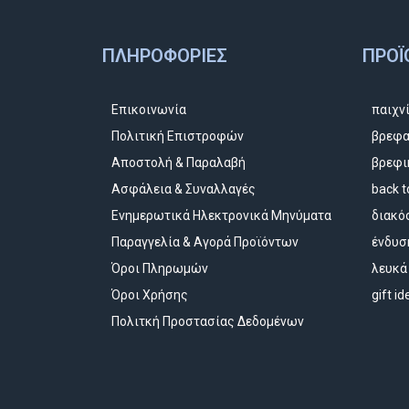
ΠΛΗΡΟΦΟΡΊΕΣ
ΠΡΟΪ
Επικοινωνία
παιχν
Πολιτική Επιστροφών
βρεφα
Αποστολή & Παραλαβή
βρεφι
Ασφάλεια & Συναλλαγές
back t
Ενημερωτικά Ηλεκτρονικά Μηνύματα
διακό
Παραγγελία & Αγορά Προϊόντων
ένδυσ
Όροι Πληρωμών
λευκά
Όροι Χρήσης
gift i
Πολιτκή Προστασίας Δεδομένων