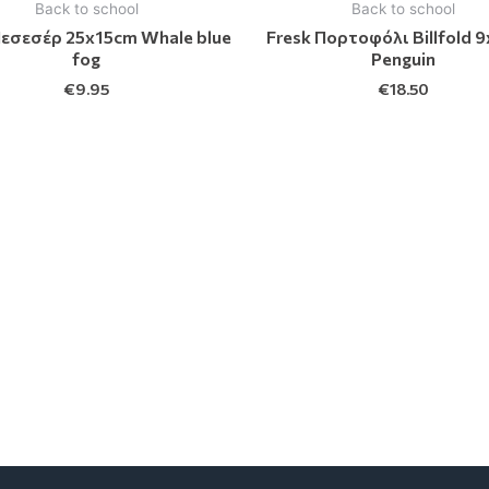
Back to school
Back to school
Νεσεσέρ 25x15cm Whale blue
Fresk Πορτοφόλι Billfold 
fog
Penguin
€
9.95
€
18.50