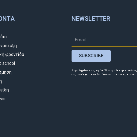
ΌΝΤΑ
NEWSLETTER
ίδια
νάπτυξη
κή φροντίδα
SUBSCRIBE
o school
Συμπληρώνοντας τη διεύθυνση ηλεκτρονικού τα
σμηση
σας αποδέχεστε να λαμβάνετε προσφορές και νέα
η
 είδη
deas