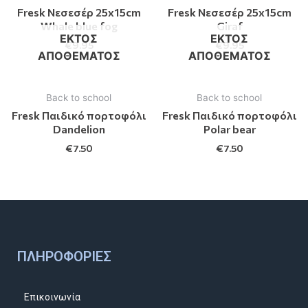
Fresk Νεσεσέρ 25x15cm
Fresk Νεσεσέρ 25x15cm
Whale blue fog
Giraf
ΕΚΤΌΣ
ΕΚΤΌΣ
€
9.95
€
9.95
ΑΠΟΘΈΜΑΤΟΣ
ΑΠΟΘΈΜΑΤΟΣ
Back to school
Back to school
Fresk Παιδικό πορτοφόλι
Fresk Παιδικό πορτοφόλι
Dandelion
Polar bear
€
7.50
€
7.50
ΠΛΗΡΟΦΟΡΊΕΣ
Επικοινωνία