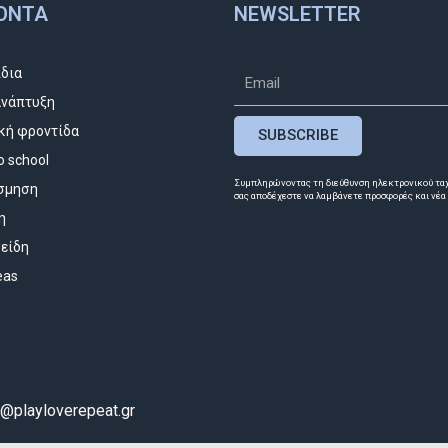
ΌΝΤΑ
NEWSLETTER
ίδια
νάπτυξη
κή φροντίδα
SUBSCRIBE
o school
Συμπληρώνοντας τη διεύθυνση ηλεκτρονικού τα
σμηση
σας αποδέχεστε να λαμβάνετε προσφορές και νέα
η
 είδη
deas
o@playloverepeat.gr