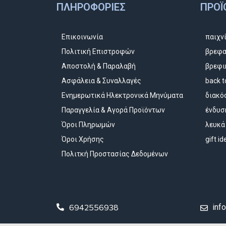
ΠΛΗΡΟΦΟΡΊΕΣ
ΠΡΟΪ
Επικοινωνία
παιχν
Πολιτική Επιστροφών
βρεφα
Αποστολή & Παραλαβή
βρεφι
Ασφάλεια & Συναλλαγές
back t
Ενημερωτικά Ηλεκτρονικά Μηνύματα
διακό
Παραγγελία & Αγορά Προϊόντων
ένδυσ
Όροι Πληρωμών
λευκά
Όροι Χρήσης
gift i
Πολιτκή Προστασίας Δεδομένων
6942556938
inf