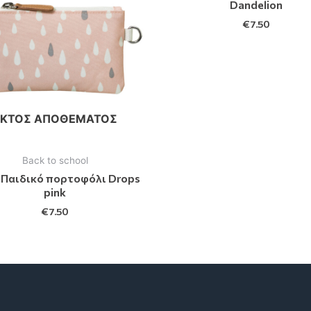
Dandelion
€
7.50
ΕΚΤΌΣ ΑΠΟΘΈΜΑΤΟΣ
Back to school
 Παιδικό πορτοφόλι Drops
pink
€
7.50