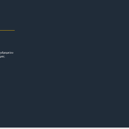
χυδρομείου
 μας.