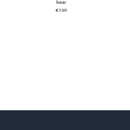
bear
€
7.50