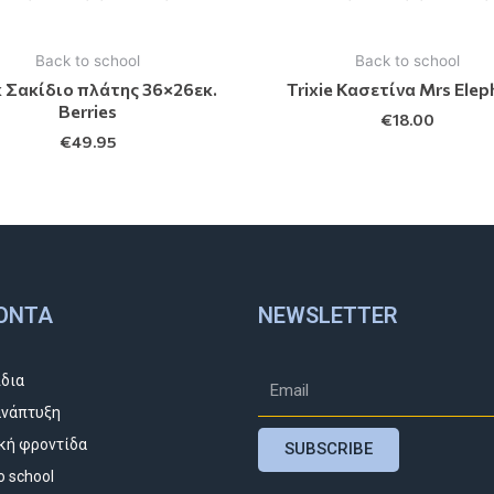
Back to school
Back to school
k Σακίδιο πλάτης 36×26εκ.
Trixie Κασετίνα Mrs Elep
Berries
€
18.00
€
49.95
ΌΝΤΑ
NEWSLETTER
ίδια
νάπτυξη
κή φροντίδα
SUBSCRIBE
o school