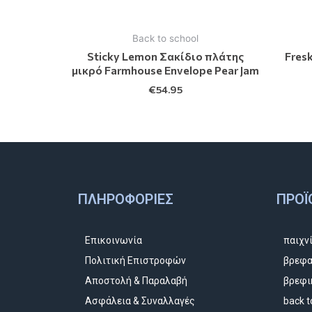
Back to school
Sticky Lemon Σακίδιο πλάτης
Fres
μικρό Farmhouse Envelope Pear Jam
€
54.95
ΠΛΗΡΟΦΟΡΊΕΣ
ΠΡΟΪ
Επικοινωνία
παιχν
Πολιτική Επιστροφών
βρεφα
Αποστολή & Παραλαβή
βρεφι
Ασφάλεια & Συναλλαγές
back t