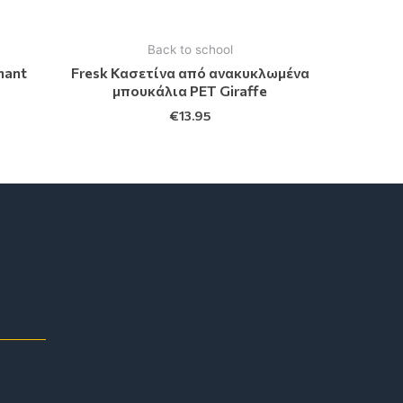
Back to school
hant
Fresk Κασετίνα από ανακυκλωμένα
μπουκάλια ΡΕΤ Giraffe
€
13.95