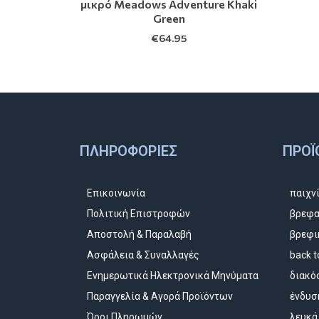
μικρό Meadows Adventure Khaki
Green
€
64.95
ΠΛΗΡΟΦΟΡΊΕΣ
ΠΡΟΪ
Επικοινωνία
παιχν
Πολιτική Επιστροφών
βρεφα
Αποστολή & Παραλαβή
βρεφι
Ασφάλεια & Συναλλαγές
back t
Ενημερωτικά Ηλεκτρονικά Μηνύματα
διακό
Παραγγελία & Αγορά Προϊόντων
ένδυσ
Όροι Πληρωμών
λευκά