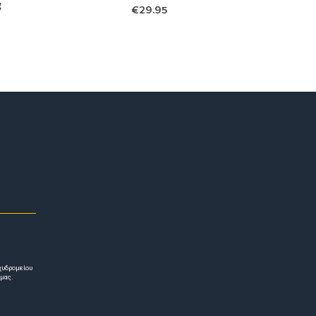
g
€
29.95
χυδρομείου
 μας.