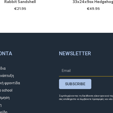
Rabbit Sandshell
33x24x9εκ Hedgeho
€
21.95
€
49.95
ΌΝΤΑ
NEWSLETTER
ίδια
νάπτυξη
κή φροντίδα
SUBSCRIBE
o school
Συμπληρώνοντας τη διεύθυνση ηλεκτρονικού τα
σμηση
σας αποδέχεστε να λαμβάνετε προσφορές και νέα
η
 είδη