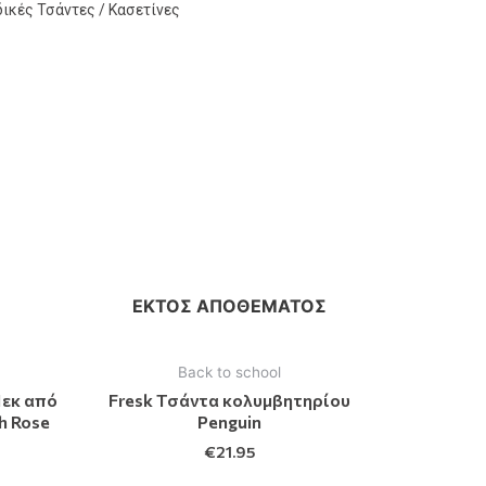
δικές Τσάντες / Κασετίνες
ΕΚΤΌΣ ΑΠΟΘΈΜΑΤΟΣ
Back to school
1εκ από
Fresk Τσάντα κολυμβητηρίου
h Rose
Penguin
€
21.95