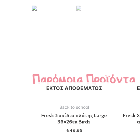
Παρόμοια Προϊόντα
ΕΚΤΌΣ ΑΠΟΘΈΜΑΤΟΣ
Back to school
Fresk Σακίδιο πλάτης Large
Fresk 
36×26εκ Birds
α
€
49.95