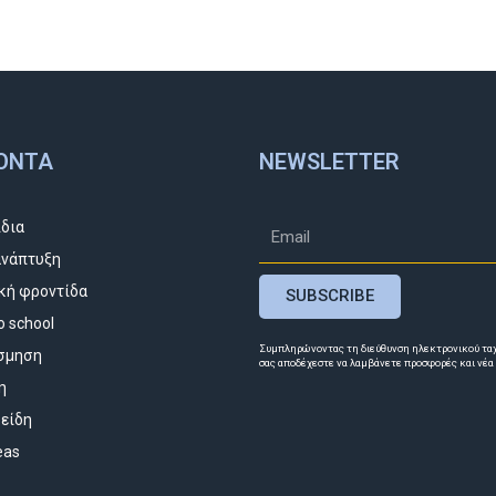
ΌΝΤΑ
NEWSLETTER
ίδια
νάπτυξη
κή φροντίδα
SUBSCRIBE
o school
Συμπληρώνοντας τη διεύθυνση ηλεκτρονικού τα
σμηση
σας αποδέχεστε να λαμβάνετε προσφορές και νέα
η
 είδη
deas