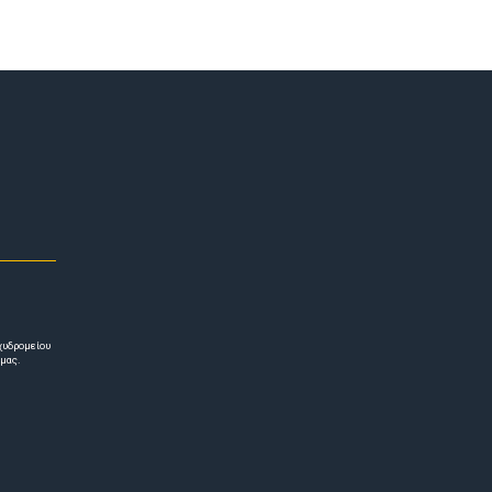
χυδρομείου
 μας.