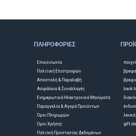
ΠΛΗΡΟΦΟΡΊΕΣ
ΠΡΟΪ
Επικοινωνία
παιχν
Πολιτική Επιστροφών
βρεφα
Αποστολή & Παραλαβή
βρεφι
Ασφάλεια & Συναλλαγές
back t
Ενημερωτικά Ηλεκτρονικά Μηνύματα
διακό
Παραγγελία & Αγορά Προϊόντων
ένδυσ
Όροι Πληρωμών
λευκά
Όροι Χρήσης
gift i
Πολιτκή Προστασίας Δεδομένων