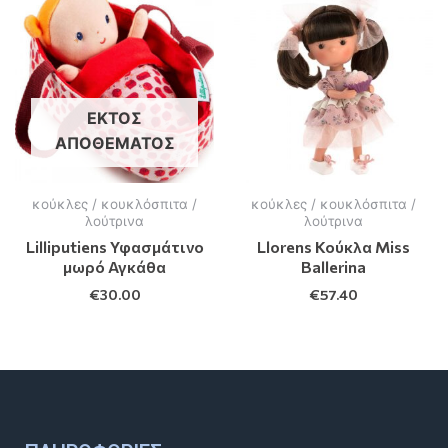
ΕΚΤΌΣ
ΑΠΟΘΈΜΑΤΟΣ
κούκλες / κουκλόσπιτα /
κούκλες / κουκλόσπιτα /
λούτρινα
λούτρινα
Lilliputiens Υφασμάτινο
Llorens Κούκλα Miss
μωρό Αγκάθα
Ballerina
€
30.00
€
57.40