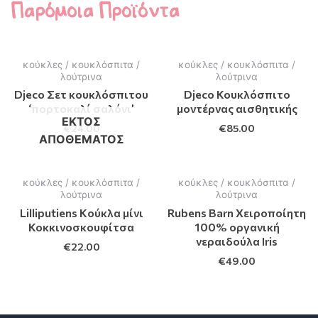
Παρόμοια Προϊόντα
κούκλες / κουκλόσπιτα /
κούκλες / κουκλόσπιτα /
λούτρινα
λούτρινα
Djeco Σετ κουκλόσπιτου
Djeco Κουκλόσπιτο
‘πορτοκαλί σαλόνι’
μοντέρνας αισθητικής
ΕΚΤΌΣ
€
24.00
€
85.00
ΑΠΟΘΈΜΑΤΟΣ
κούκλες / κουκλόσπιτα /
κούκλες / κουκλόσπιτα /
λούτρινα
λούτρινα
Lilliputiens Kούκλα μίνι
Rubens Barn Χειροποίητη
Κοκκινοσκουφίτσα
100% οργανική
νεραιδούλα Iris
€
22.00
€
49.00