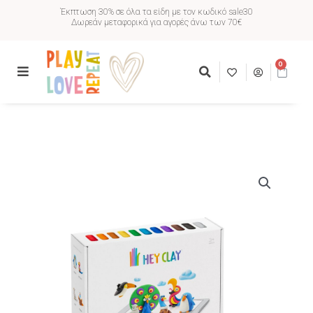
Έκπτωση 30% σε όλα τα είδη με τον κωδικό sale30
Δωρεάν μεταφορικά για αγορές άνω των 70€
0