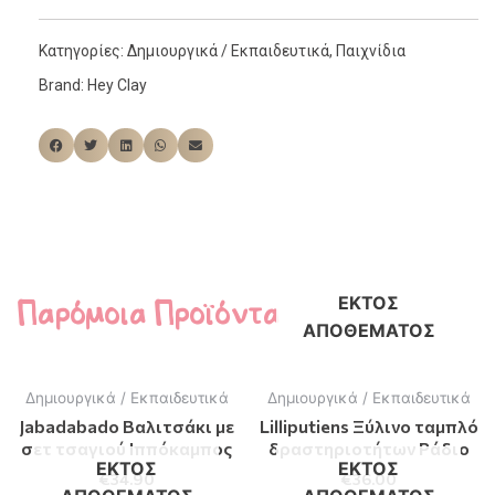
Κατηγορίες:
Δημιουργικά / Εκπαιδευτικά
,
Παιχνίδια
Brand:
Hey Clay
Παρόμοια Προϊόντα
ΕΚΤΌΣ
ΑΠΟΘΈΜΑΤΟΣ
Δημιουργικά / Εκπαιδευτικά
Δημιουργικά / Εκπαιδευτικά
Jabadabado Βαλιτσάκι με
Lilliputiens Ξύλινο ταμπλό
σετ τσαγιού Ιππόκαμπος
δραστηριοτήτων Ράδιο
ΕΚΤΌΣ
ΕΚΤΌΣ
€
34.90
€
36.00