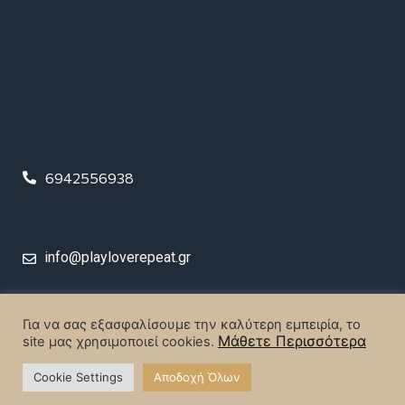
6942556938
info@playloverepeat.gr
© 2023 Play Love Repeat. All rights reserved.
Για να σας εξασφαλίσουμε την καλύτερη εμπειρία, το
Μάθετε Περισσότερα
site μας χρησιμοποιεί cookies.
Designed & Created by
MrBrainiac Creative Studios
.
Cookie Settings
Αποδοχή Όλων