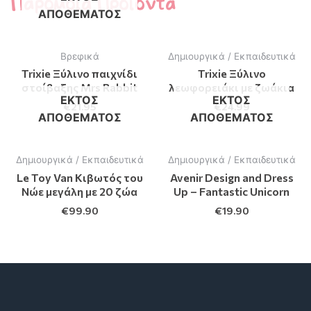
Παρόμοια Προϊόντα
ΑΠΟΘΈΜΑΤΟΣ
Βρεφικά
Δημιουργικά / Εκπαιδευτικά
Trixie Ξύλινο παιχνίδι
Trixie Ξύλινο
στοίβαξης Mrs Rabbit
λεωφορειάκι με ζωάκια
ΕΚΤΌΣ
ΕΚΤΌΣ
€
21.95
€
24.99
ΑΠΟΘΈΜΑΤΟΣ
ΑΠΟΘΈΜΑΤΟΣ
Δημιουργικά / Εκπαιδευτικά
Δημιουργικά / Εκπαιδευτικά
Le Toy Van Κιβωτός του
Avenir Design and Dress
Νώε μεγάλη με 20 ζώα
Up – Fantastic Unicorn
€
99.90
€
19.90