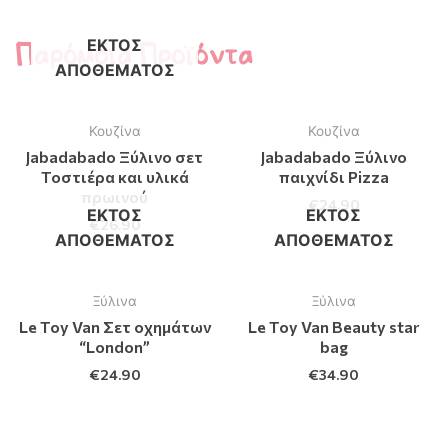
Παρόμοια Προϊόντα
ΕΚΤΌΣ
ΑΠΟΘΈΜΑΤΟΣ
Κουζίνα
Κουζίνα
Jabadabado Ξύλινο σετ
Jabadabado Ξύλινο
Τοστιέρα και υλικά
παιχνίδι Pizza
πρωινού
€
24.90
ΕΚΤΌΣ
ΕΚΤΌΣ
€
26.90
ΑΠΟΘΈΜΑΤΟΣ
ΑΠΟΘΈΜΑΤΟΣ
Ξύλινα
Ξύλινα
Le Toy Van Σετ οχημάτων
Le Toy Van Beauty star
“London”
bag
€
24.90
€
34.90