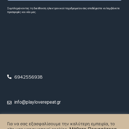
Συμπληρώνοντας τη διεύθυνση ηλεκτρονικού ταχυδρομείου σας αποδέχεστε να λαμβάνετε
προσφορές και νέα μας.
6942556938
info@playloverepeat.gr
© 2023 Play Love Repeat. All rights reserved.
Για να σας εξασφαλίσουμε την καλύτερη εμπειρία, το