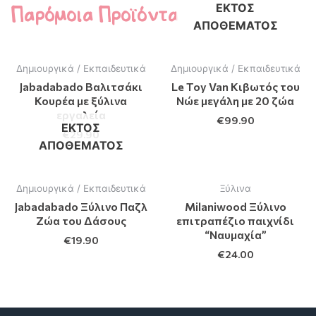
Παρόμοια Προϊόντα
ΕΚΤΌΣ
ΑΠΟΘΈΜΑΤΟΣ
Δημιουργικά / Εκπαιδευτικά
Δημιουργικά / Εκπαιδευτικά
Jabadabado Βαλιτσάκι
Le Toy Van Κιβωτός του
Κουρέα με ξύλινα
Νώε μεγάλη με 20 ζώα
εργαλεία
€
99.90
ΕΚΤΌΣ
€
29.90
ΑΠΟΘΈΜΑΤΟΣ
Δημιουργικά / Εκπαιδευτικά
Ξύλινα
Jabadabado Ξύλινο Παζλ
Milaniwood Ξύλινο
Ζώα του Δάσους
επιτραπέζιο παιχνίδι
“Ναυμαχία”
€
19.90
€
24.00