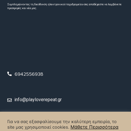
Συμπληρώνοντας τη διεύθυνση ηλεκτρονικού ταχυδρομείου σας αποδέχεστε να λαμβάνετε
προσφορές και νέα μας.
6942556938
info@playloverepeat.gr
© 2023 Play Love Repeat. All rights reserved.
Για να σας εξασφαλίσουμε την καλύτερη εμπειρία, το
Μάθετε Περισσότερα
site μας χρησιμοποιεί cookies.
Designed & Created by
MrBrainiac Creative Studios
.