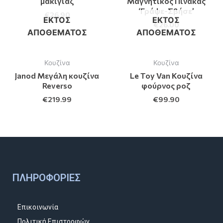
μακιγιάζ
Μαγνητικός Πίνακας
‘Γράψε-Σβήσε’
€
26.90
ΕΚΤΌΣ
ΕΚΤΌΣ
€
26.00
ΑΠΟΘΈΜΑΤΟΣ
ΑΠΟΘΈΜΑΤΟΣ
Κουζίνα
Κουζίνα
Janod Μεγάλη κουζίνα
Le Toy Van Κουζίνα
Reverso
φούρνος ροζ
€
219.99
€
99.90
ΠΛΗΡΟΦΟΡΊΕΣ
Επικοινωνία
Πολιτική Επιστροφών