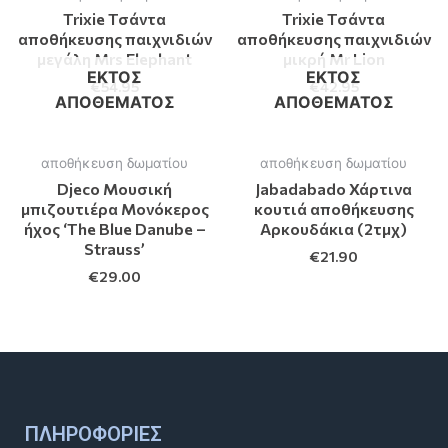
Trixie Τσάντα
Trixie Τσάντα
αποθήκευσης παιχνιδιών
αποθήκευσης παιχνιδιών
μεγάλη Mrs Elephant
μικρή Mr Lion
ΕΚΤΌΣ
ΕΚΤΌΣ
€
54.95
€
42.95
ΑΠΟΘΈΜΑΤΟΣ
ΑΠΟΘΈΜΑΤΟΣ
αποθήκευση δωματίου
αποθήκευση δωματίου
Djeco Μουσική
Jabadabado Χάρτινα
μπιζουτιέρα Μονόκερος
κουτιά αποθήκευσης
ήχος ‘The Blue Danube –
Αρκουδάκια (2τμχ)
Strauss’
€
21.90
€
29.00
ΠΛΗΡΟΦΟΡΊΕΣ