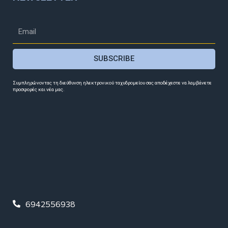
SUBSCRIBE
Συμπληρώνοντας τη διεύθυνση ηλεκτρονικού ταχυδρομείου σας αποδέχεστε να λαμβάνετε
προσφορές και νέα μας.
6942556938