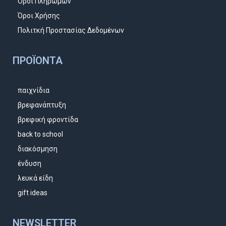
Όροι Πληρωμών
Όροι Χρήσης
Πολιτκή Προστασίας Δεδομένων
ΠΡΟΪΌΝΤΑ
παιχνίδια
βρεφανάπτυξη
βρεφική φροντίδα
back to school
διακόσμηση
ένδυση
λευκά είδη
gift ideas
NEWSLETTER