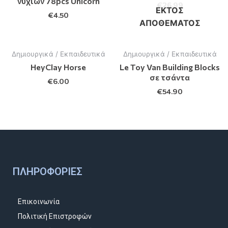
νυχίων 78pcs Unicorn
€
26.99
ΕΚΤΌΣ
€
4.50
ΑΠΟΘΈΜΑΤΟΣ
Δημιουργικά / Εκπαιδευτικά
Δημιουργικά / Εκπαιδευτικά
HeyClay Horse
Le Toy Van Building Blocks
σε τσάντα
€
6.00
€
54.90
ΠΛΗΡΟΦΟΡΊΕΣ
Επικοινωνία
Πολιτική Επιστροφών