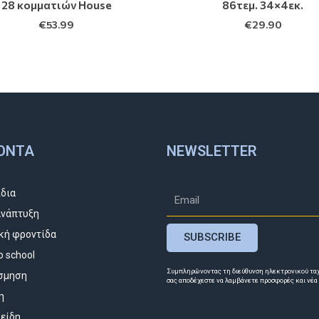
28 κομματιών House
86τεμ. 34×4εκ.
€
53.99
€
29.90
ΌΝΤΑ
NEWSLETTER
ίδια
νάπτυξη
κή φροντίδα
SUBSCRIBE
o school
Συμπληρώνοντας τη διεύθυνση ηλεκτρονικού τα
σμηση
σας αποδέχεστε να λαμβάνετε προσφορές και νέα
η
 είδη