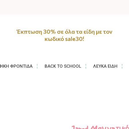
Έκπτωση 30% σε όλα τα είδη με τον
κωδικό sale30!
ΦΙΚΉ ΦΡΟΝΤΊΔΑ
BACK TO SCHOOL
ΛΕΥΚΆ ΕΊΔΗ
Janod Μαγνητικό