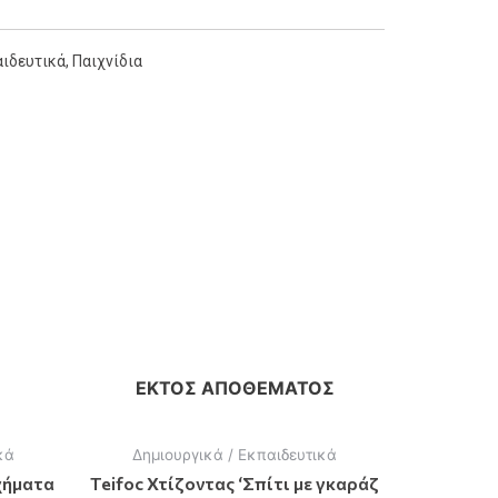
αιδευτικά
,
Παιχνίδια
ΕΚΤΌΣ ΑΠΟΘΈΜΑΤΟΣ
κά
Δημιουργικά / Εκπαιδευτικά
χήματα
Teifoc Χτίζοντας ‘Σπίτι με γκαράζ