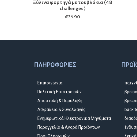
Ξύλινα φορτηγά με τουβλάκια (48
challenges)
€
35.90
ΠΛΗΡΟΦΟΡΊΕΣ
ΠΡΟΪ
Επικοινωνία
παιχν
Πολιτική Επιστροφών
βρεφα
Αποστολή & Παραλαβή
βρεφι
Ασφάλεια & Συναλλαγές
back t
Ενημερωτικά Ηλεκτρονικά Μηνύματα
διακό
Παραγγελία & Αγορά Προϊόντων
ένδυσ
Όροι Πληρωμών
λευκά