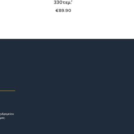
330τεμ.’
€
89.90
χυδρομείου
 μας.