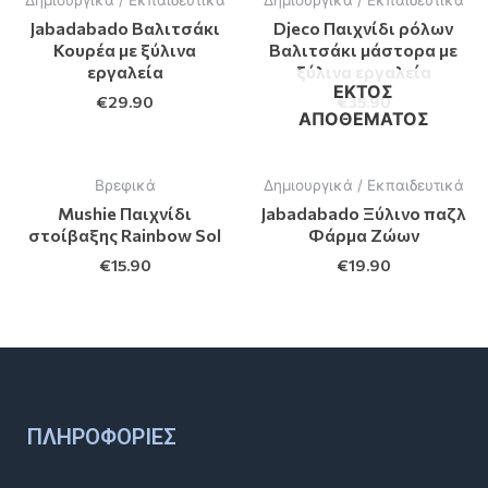
Δημιουργικά / Εκπαιδευτικά
Δημιουργικά / Εκπαιδευτικά
Jabadabado Βαλιτσάκι
Djeco Παιχνίδι ρόλων
Κουρέα με ξύλινα
Βαλιτσάκι μάστορα με
εργαλεία
ξύλινα εργαλεία
ΕΚΤΌΣ
€
29.90
€
35.90
ΑΠΟΘΈΜΑΤΟΣ
Βρεφικά
Δημιουργικά / Εκπαιδευτικά
Mushie Παιχνίδι
Jabadabado Ξύλινο παζλ
στοίβαξης Rainbow Sol
Φάρμα Ζώων
€
15.90
€
19.90
ΠΛΗΡΟΦΟΡΊΕΣ