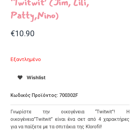
‘Twitwit’ (Jim, Lili,
Patty,Nino)
€
10.90
Εξαντλημένο
Wishlist
Κωδικός Προϊόντος: 700302F
Γνωρίστε την οικογένεια “Twitwit”! Η
οικογένεια”Twitwit” είναι ένα σετ από 4 χαρακτήρες
για να παίξετε με τα σπιτάκια της Klorofil!