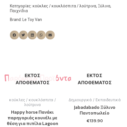
Κατηγορίες:
κούκλες / κουκλόσπιτα / λούτρινα
,
Ξύλινα
,
Παιχνίδια
Brand:
Le Toy Van
Παρόμοια Προϊόντα
ΕΚΤΌΣ
ΕΚΤΌΣ
ΑΠΟΘΈΜΑΤΟΣ
ΑΠΟΘΈΜΑΤΟΣ
κούκλες / κουκλόσπιτα /
Δημιουργικά / Εκπαιδευτικά
λούτρινα
Jabadabado Ξύλινο
Happy horse Πανάκι
Παντοπωλείο
παρηγοριάς κουνέλι με
€
139.90
θέση για πιπίλα Lagoon