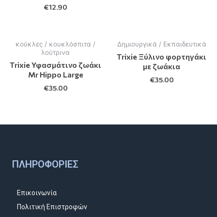
€
12.90
κούκλες / κουκλόσπιτα /
Δημιουργικά / Εκπαιδευτικά
λούτρινα
Trixie Ξύλινο φορτηγάκι
Trixie Υφασμάτινο ζωάκι
με ζωάκια
Mr Hippo Large
€
35.00
€
35.00
ΠΛΗΡΟΦΟΡΊΕΣ
Επικοινωνία
Πολιτική Επιστροφών