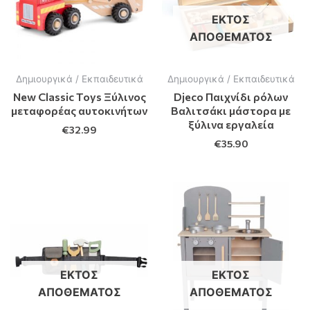
ΕΚΤΌΣ
ΑΠΟΘΈΜΑΤΟΣ
Δημιουργικά / Εκπαιδευτικά
Δημιουργικά / Εκπαιδευτικά
New Classic Toys Ξύλινος
Djeco Παιχνίδι ρόλων
μεταφορέας αυτοκινήτων
Βαλιτσάκι μάστορα με
ξύλινα εργαλεία
€
32.99
€
35.90
ΕΚΤΌΣ
ΕΚΤΌΣ
ΑΠΟΘΈΜΑΤΟΣ
ΑΠΟΘΈΜΑΤΟΣ