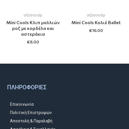
αξεσουάρ
αξεσουάρ
Mini Cools Kλιπ μαλλιών
Mini Cools Κολιέ Ballet
ροζ με κορδέλα και
€
16.00
αστεράκια
€
8.00
ΠΛΗΡΟΦΟΡΊΕΣ
Επικοινωνία
Πολιτική Επιστροφών
Αποστολή & Παραλαβή