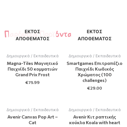
Παρόμοια Προϊόντα
ΕΚΤΌΣ
ΕΚΤΌΣ
ΑΠΟΘΈΜΑΤΟΣ
ΑΠΟΘΈΜΑΤΟΣ
Δημιουργικά / Εκπαιδευτικά
Δημιουργικά / Εκπαιδευτικά
Magna-Tiles Μαγνητικό
Smartgames Eπιτραπέζιο
Παιχνίδι 50 κομματιών
Παιχνίδι Kωδικός
Grand Prix Frost
Xρώματος (100
challenges)
€
75.99
€
29.00
Δημιουργικά / Εκπαιδευτικά
Δημιουργικά / Εκπαιδευτικά
Avenir Canvas Pop Art –
Avenir Κιτ ραπτικής
Cat
κούκλα Koala with heart